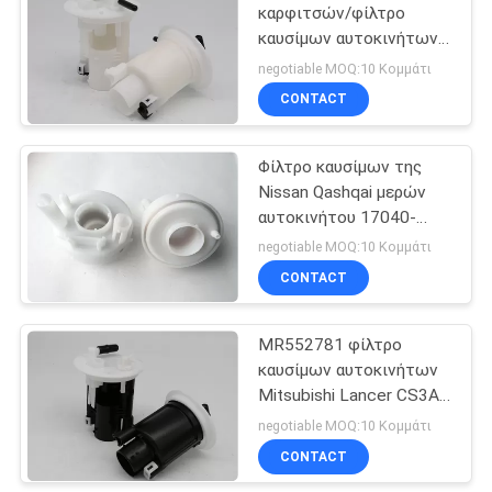
καρφιτσών/φίλτρο
καυσίμων αυτοκινήτων
12
MN158345 για τη
negotiable MOQ:10 Κομμάτι
Mitsubishi Grandis
κιβώτιο εργαλείων
CONTACT
NA4W/4G69
οδήγησης δύναμης
Φίλτρο καυσίμων της
Nissan Qashqai μερών
αυτοκινήτου 17040-
BR00A/17040-
negotiable MOQ:10 Κομμάτι
JD00A/17040-JD02A
CONTACT
13
εγχυτήρας
MR552781 φίλτρο
καυσίμων αυτοκινήτων
καυσίμων
Mitsubishi Lancer CS3A/
αυτοκινήτων
μέρη αυτοκινήτου
negotiable MOQ:10 Κομμάτι
καρφιτσών 4G18 5
CONTACT