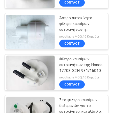
BR00A 17040-JD00A
CONTACT
17040-JD02A
ΠΟΙΟΤΙΚΌΣ
Άσπρο αυτοκίνητο
ΈΛΕΓΧΟΣ
22
φίλτρο καυσίμων
αυτοκινήτων η
Αντλία καυσίμων
ΕΠΙΚΟΙΝΩΝΉΣΤΕ
κατάλληλη Honda
negotiable MOQ:10 Κομμάτι
αυτοκινήτων
16010-θάλασσα-010
ΜΑΖΊ
CONTACT
αυτόματα φίλτρα
ΜΑΣ
16010SEA010
Φίλτρο καυσίμων
αυτοκινήτων της Honda
ΖΗΤΉΣΤΕ
17708-S2H-931/16010-
123
S2H-930/17040-S2H-
ΈΝΑ
negotiable MOQ:10 Κομμάτι
930/17630-S2H-931
φίλτρο καυσίμων
CONTACT
ΑΠΌΣΠΑΣΜΑ
αυτοκινήτων
Στο φίλτρο καυσίμων
SITEMAP
δεξαμενών για το
αυτοκίνητο, κατάλληλο