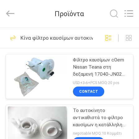
Asia
Diesel
System
Προϊόντα
Parts
Co.,
Ltd..
All
Rights
ΑΡΧΙΚΉ
173
Reserved.
Κίνα φίλτρο καυσίμων αυτοκινήτων
ΣΕΛΊΔΑ
Συνέλευση αντλιών
καυσίμων
Φίλτρο καυσίμων cOem
ΠΡΟΪΌΝΤΑ
Nissan Teana στη
δεξαμενή 17040-JN02A
ΣΧΕΤΙΚΆ
17040JN02A 17040
USD+3-6+PCS MOQ:20 pcs
JN02A
ΜΕ
CONTACT
45
ΕΜΆΣ
Συνέλευση
Το αυτοκίνητο
αντικαθιστά το φίλτρο
ΕΡΓΟΣΤΆΣΙΟ
ενότητας αντλιών
καυσίμων η κατάλληλη
Nissan Qashqai 17040-
ΠΕΡΙΉΓΗΣΗ
negotiable MOQ:10 Κομμάτι
καυσίμων