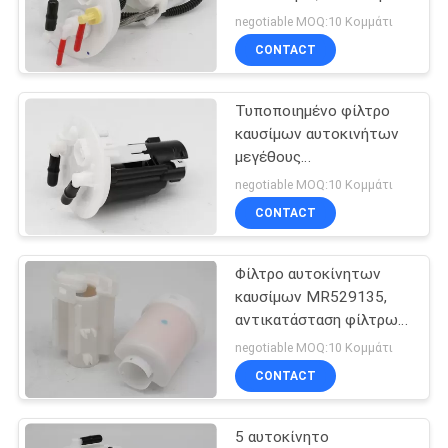
φίλτρο καυσίμων 16010-
PRIVACY
negotiable MOQ:10 Κομμάτι
SAB-000/16010SAB000
CONTACT
POLICY
Honda
29
Αντλία οδήγησης
Τυποποιημένο φίλτρο
καυσίμων αυτοκινήτων
δύναμης
μεγέθους
MR431543/CW652734
αυτοκινήτων
negotiable MOQ:10 Κομμάτι
για τη Mitsubishi
CONTACT
Soveran N84
Φίλτρο αυτοκίνητων
61
καυσίμων MR529135,
Σπείρα ανάφλεξης
αντικατάσταση φίλτρων
καυσίμων της Mitsubishi
negotiable MOQ:10 Κομμάτι
αυτοκινήτων
Pajero Pajero
CONTACT
5 αυτοκίνητο