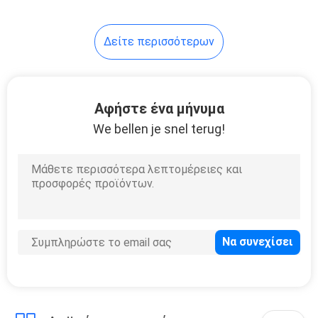
14
Δείτε περισσότερων
Αισθητήρας
επιπέδων
καυσίμων
Αφήστε ένα μήνυμα
We bellen je snel terug!
αυτοκινήτων
16
υδραντλία
αυτοκινήτων