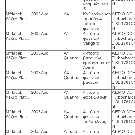
γραμμών του
l4
S
Mfrlabel:
2005
Audi
A4
Καθιερώνουσα
ΑΈΡΙΟ DO
Λέιζερ Plati…
τη μόδα 4-
Turbocharg
πόρτα
1.8L 1781C
φορείων
l4
Mfrlabel:
2005
Audi
A4
4-πόρτα
ΑΈΡΙΟ DO
Λέιζερ Plati…
φορείων
Turbocharg
Vangard
1.8L 1781C
l4
Mfrlabel:
2005
Audi
A4
4-πόρτα
ΑΈΡΙΟ DO
Λέιζερ Plati…
Quattro
βαγονιών
Turbocharg
εμπορευμάτων
1.8L 1781C
Avant
l4
Mfrlabel:
2005
Audi
A4
4-πόρτα
ΑΈΡΙΟ DO
Λέιζερ Plati…
Quattro
φορείων
Turbocharg
βάσεων
1.8L 1781C
l4
Mfrlabel:
2005
Audi
A4
4-πόρτα
ΑΈΡΙΟ DO
Λέιζερ Plati…
Quattro
φορείων ελίτ
Turbocharg
1.8L 1781C
l4
Mfrlabel:
2005
Audi
A4
4-πόρτα
ΑΈΡΙΟ DO
Λέιζερ Plati…
Quattro
φορείων
Turbocharg
πολυτέλειας
1.8L 1781C
l4
Mfrlabel:
2005
Audi
Allroad
4-πόρτα
ΑΈΡΙΟ DO