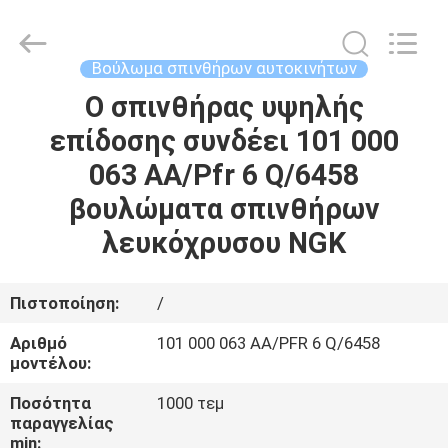
Asia
Diesel
System
Parts
Co.,
Βούλωμα σπινθήρων αυτοκινήτων
Ltd..
All
Rights
Ο σπινθήρας υψηλής
ΑΡΧΙΚΉ
Reserved.
επίδοσης συνδέει 101 000
ΣΕΛΊΔΑ
063 AA/Pfr 6 Q/6458
ΠΡΟΪΌΝΤΑ
βουλώματα σπινθήρων
λευκόχρυσου NGK
ΣΧΕΤΙΚΆ
ΜΕ
Πιστοποίηση:
/
ΕΜΆΣ
Αριθμό
101 000 063 AA/PFR 6 Q/6458
μοντέλου:
ΕΡΓΟΣΤΆΣΙΟ
Ποσότητα
1000 τεμ
παραγγελίας
ΠΕΡΙΉΓΗΣΗ
min: