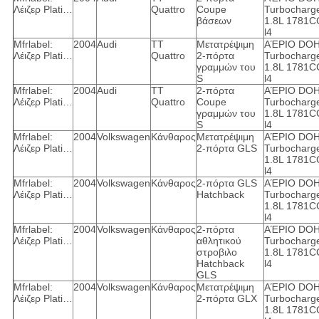
Λέιζερ Plati…
Quattro
Coupe
Turbocharg
βάσεων
1.8L 1781C
l4
Mfrlabel:
2004
Audi
TT
Μετατρέψιμη
ΑΈΡΙΟ DO
Λέιζερ Plati…
Quattro
2-πόρτα
Turbocharg
γραμμών του
1.8L 1781C
S
l4
Mfrlabel:
2004
Audi
TT
2-πόρτα
ΑΈΡΙΟ DO
Λέιζερ Plati…
Quattro
Coupe
Turbocharg
γραμμών του
1.8L 1781C
S
l4
Mfrlabel:
2004
Volkswagen
Κάνθαρος
Μετατρέψιμη
ΑΈΡΙΟ DO
Λέιζερ Plati…
2-πόρτα GLS
Turbocharg
1.8L 1781C
l4
Mfrlabel:
2004
Volkswagen
Κάνθαρος
2-πόρτα GLS
ΑΈΡΙΟ DO
Λέιζερ Plati…
Hatchback
Turbocharg
1.8L 1781C
l4
Mfrlabel:
2004
Volkswagen
Κάνθαρος
2-πόρτα
ΑΈΡΙΟ DO
Λέιζερ Plati…
αθλητικού
Turbocharg
στροβιλο
1.8L 1781C
Hatchback
l4
GLS
Mfrlabel:
2004
Volkswagen
Κάνθαρος
Μετατρέψιμη
ΑΈΡΙΟ DO
Λέιζερ Plati…
2-πόρτα GLX
Turbocharg
1.8L 1781C