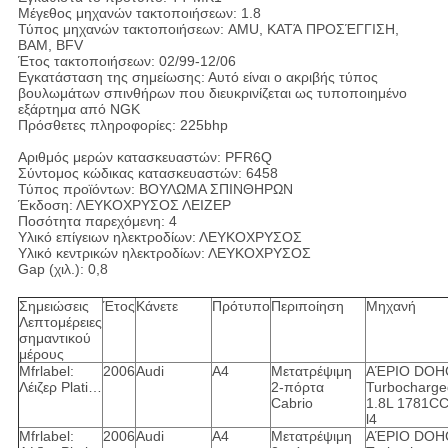
Μέγεθος μηχανών τακτοποιήσεων: 1.8
Τύπος μηχανών τακτοποιήσεων: AMU, ΚΑΤΆ ΠΡΟΣΈΓΓΙΣΗ,
BAM, BFV
Έτος τακτοποιήσεων: 02/99-12/06
Εγκατάσταση της σημείωσης: Αυτό είναι ο ακριβής τύπος
βουλωμάτων σπινθήρων που διευκρινίζεται ως τυποποιημένο
εξάρτημα από NGK
Πρόσθετες πληροφορίες: 225bhp
Αριθμός μερών κατασκευαστών: PFR6Q
Σύντομος κώδικας κατασκευαστών: 6458
Τύπος προϊόντων: ΒΟΥΛΩΜΑ ΣΠΙΝΘΗΡΩΝ
Έκδοση: ΛΕΥΚΟΧΡΥΣΟΣ ΛΕΙΖΕΡ
Ποσότητα παρεχόμενη: 4
Υλικό επίγειων ηλεκτροδίων: ΛΕΥΚΟΧΡΥΣΟΣ
Υλικό κεντρικών ηλεκτροδίων: ΛΕΥΚΟΧΡΥΣΟΣ
Gap (χιλ.): 0,8
Σημειώσεις
Έτος
Κάνετε
Πρότυπο
Περιποίηση
Μηχανή
Λεπτομέρειες
σημαντικού
μέρους
Mfrlabel:
2006
Audi
A4
Μετατρέψιμη
ΑΈΡΙΟ DOH
Λέιζερ Plati…
2-πόρτα
Turbocharge
Cabrio
1.8L 1781C
l4
Mfrlabel:
2006
Audi
A4
Μετατρέψιμη
ΑΈΡΙΟ DOH