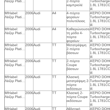
Λέιζερ Plati…
2-πόρτα
Turbocharge
καμπριολέ
1.8L 1781C
l4
Mfrlabel:
2006
Audi
A4
4-πόρτα
ΑΈΡΙΟ DOH
Λέιζερ Plati…
φορείων
Turbocharge
πολυτέλειας
1.8L 1781C
l4
Mfrlabel:
2006
Audi
A4
Καθιερώνουσα
ΑΈΡΙΟ DOH
Λέιζερ Plati…
τη μόδα 4-
Turbocharge
πόρτα
1.8L 1781C
φορείων
l4
Mfrlabel:
2006
Audi
TT
Μετατρέψιμη
ΑΈΡΙΟ DOH
Λέιζερ Plati…
2-πόρτα
Turbocharge
βάσεων
1.8L 1781C
l4
Mfrlabel:
2006
Audi
TT
2-πόρτα
ΑΈΡΙΟ DOH
Λέιζερ Plati…
Coupe
Turbocharge
βάσεων
1.8L 1781C
l4
Mfrlabel:
2006
Audi
TT
Κλασική
ΑΈΡΙΟ DOH
Λέιζερ Plati…
μετατρέψιμη 2-
Turbocharge
πόρτα
1.8L 1781C
εκδόσεων
l4
Mfrlabel:
2006
Audi
TT
Κλασική 2-
ΑΈΡΙΟ DOH
Λέιζερ Plati…
πόρτα Coupe
Turbocharge
εκδόσεων
1.8L 1781C
l4
Mfrlabel:
2006
Audi
TT
Αθλητική
ΑΈΡΙΟ DOH