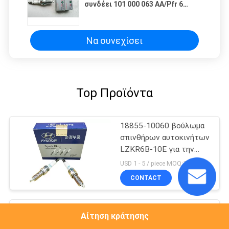
συνδέει 101 000 063 AA/Pfr 6
Q/6458 βουλώματα σπινθήρων
λευκόχρυσου NGK
Να συνεχίσει
Top Προϊόντα
18855-10060 βούλωμα
σπινθήρων αυτοκινήτων
LZKR6B-10E για την
ψυχή 1.6L Hyundai I20
USD 1 - 5 / piece MOQ:100 τεμάχια
I30 2011 Kia του 2010
CONTACT
Βούλωμα 18855-10080
Αίτηση κράτησης
SILZKR6B11 σπινθήρων