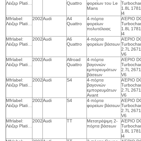
Λέιζερ Plati…
Quattro
φορείων του Le
Turbocha
Mans
1.8L 178
l4
Mfrlabel:
2002
Audi
A4
4-πόρτα
ΑΈΡΙΟ D
Λέιζερ Plati…
Quattro
φορείων
Turbocha
πολυτέλειας
1.8L 178
l4
Mfrlabel:
2002
Audi
A6
4-πόρτα
ΑΈΡΙΟ D
Λέιζερ Plati…
Quattro
φορείων βάσεων
Turbocha
2.7L 267
V6
Mfrlabel:
2002
Audi
Allroad
4-πόρτα
ΑΈΡΙΟ D
Λέιζερ Plati…
Quattro
βαγονιών
Turbocha
εμπορευμάτων
2.7L 267
βάσεων
V6
Mfrlabel:
2002
Audi
S4
4-πόρτα
ΑΈΡΙΟ D
Λέιζερ Plati…
βαγονιών
Turbocha
εμπορευμάτων
2.7L 267
Avant
V6
Mfrlabel:
2002
Audi
S4
4-πόρτα
ΑΈΡΙΟ D
Λέιζερ Plati…
φορείων βάσεων
Turbocha
2.7L 267
V6
Mfrlabel:
2002
Audi
TT
Μετατρέψιμη 2-
ΑΈΡΙΟ D
Λέιζερ Plati…
πόρτα βάσεων
Turbocha
1.8L 178
l4