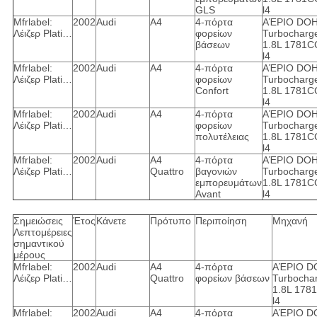
GLS
l4
Mfrlabel:
2002
Audi
A4
4-πόρτα
ΑΈΡΙΟ DO
Λέιζερ Plati…
φορείων
Turbocharg
βάσεων
1.8L 1781C
l4
Mfrlabel:
2002
Audi
A4
4-πόρτα
ΑΈΡΙΟ DO
Λέιζερ Plati…
φορείων
Turbocharg
Confort
1.8L 1781C
l4
Mfrlabel:
2002
Audi
A4
4-πόρτα
ΑΈΡΙΟ DO
Λέιζερ Plati…
φορείων
Turbocharg
πολυτέλειας
1.8L 1781C
l4
Mfrlabel:
2002
Audi
A4
4-πόρτα
ΑΈΡΙΟ DO
Λέιζερ Plati…
Quattro
βαγονιών
Turbocharg
εμπορευμάτων
1.8L 1781C
Avant
l4
Σημειώσεις
Έτος
Κάνετε
Πρότυπο
Περιποίηση
Μηχανή
Λεπτομέρειες
σημαντικού
μέρους
Mfrlabel:
2002
Audi
A4
4-πόρτα
ΑΈΡΙΟ D
Λέιζερ Plati…
Quattro
φορείων βάσεων
Turbocha
1.8L 178
l4
Mfrlabel:
2002
Audi
A4
4-πόρτα
ΑΈΡΙΟ D