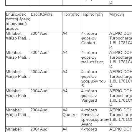
l4
Σημειώσεις
Έτος
Κάνετε
Πρότυπο
Περιποίηση
Μηχανή
Λεπτομέρειες
σημαντικού
μέρους
Mfrlabel:
2004
Audi
A4
4-πόρτα
ΑΈΡΙΟ DO
Λέιζερ Plati…
φορείων
Turbocharg
Confort
1.8L 1781C
l4
Mfrlabel:
2004
Audi
A4
4-πόρτα
ΑΈΡΙΟ DO
Λέιζερ Plati…
φορείων
Turbocharg
πολυτέλειας
1.8L 1781C
l4
Mfrlabel:
2004
Audi
A4
4-πόρτα
ΑΈΡΙΟ DO
Λέιζερ Plati…
φορείων
Turbocharg
γραμμών του
1.8L 1781C
S
l4
Mfrlabel:
2004
Audi
A4
4-πόρτα
ΑΈΡΙΟ DO
Λέιζερ Plati…
φορείων
Turbocharg
Vangard
1.8L 1781C
l4
Mfrlabel:
2004
Audi
A4
4-πόρτα
ΑΈΡΙΟ DO
Λέιζερ Plati…
Quattro
βαγονιών
Turbocharg
εμπορευμάτων
1.8L 1781C
Avant
l4
Mfrlabel:
2004
Audi
A4
4-πόρτα
ΑΈΡΙΟ DO