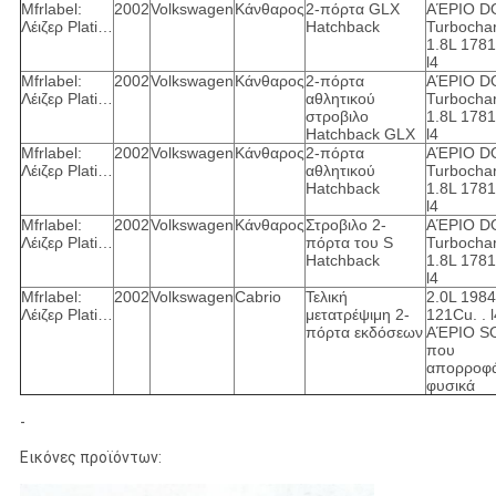
Mfrlabel:
2002
Volkswagen
Κάνθαρος
2-πόρτα GLX
ΑΈΡΙΟ D
Λέιζερ Plati…
Hatchback
Turbocha
1.8L 178
l4
Mfrlabel:
2002
Volkswagen
Κάνθαρος
2-πόρτα
ΑΈΡΙΟ D
Λέιζερ Plati…
αθλητικού
Turbocha
στροβιλο
1.8L 178
Hatchback GLX
l4
Mfrlabel:
2002
Volkswagen
Κάνθαρος
2-πόρτα
ΑΈΡΙΟ D
Λέιζερ Plati…
αθλητικού
Turbocha
Hatchback
1.8L 178
l4
Mfrlabel:
2002
Volkswagen
Κάνθαρος
Στροβιλο 2-
ΑΈΡΙΟ D
Λέιζερ Plati…
πόρτα του S
Turbocha
Hatchback
1.8L 178
l4
Mfrlabel:
2002
Volkswagen
Cabrio
Τελική
2.0L 198
Λέιζερ Plati…
μετατρέψιμη 2-
121Cu. . l
πόρτα εκδόσεων
ΑΈΡΙΟ S
που
απορροφά
φυσικά
-
Εικόνες προϊόντων: