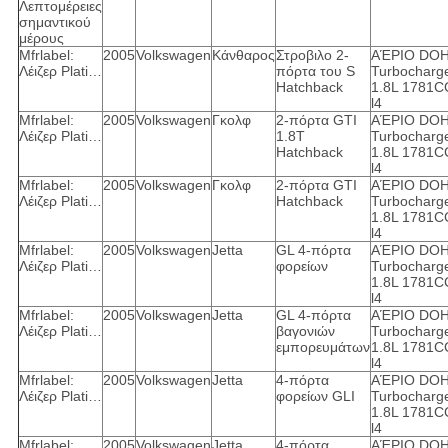
Λεπτομέρειες
σημαντικού
μέρους
Mfrlabel:
2005
Volkswagen
Κάνθαρος
Στροβιλο 2-
ΑΈΡΙΟ DO
Λέιζερ Plati…
πόρτα του S
Turbocharg
Hatchback
1.8L 1781C
l4
Mfrlabel:
2005
Volkswagen
Γκολφ
2-πόρτα GTI
ΑΈΡΙΟ DO
Λέιζερ Plati…
1.8T
Turbocharg
Hatchback
1.8L 1781C
l4
Mfrlabel:
2005
Volkswagen
Γκολφ
2-πόρτα GTI
ΑΈΡΙΟ DO
Λέιζερ Plati…
Hatchback
Turbocharg
1.8L 1781C
l4
Mfrlabel:
2005
Volkswagen
Jetta
GL 4-πόρτα
ΑΈΡΙΟ DO
Λέιζερ Plati…
φορείων
Turbocharg
1.8L 1781C
l4
Mfrlabel:
2005
Volkswagen
Jetta
GL 4-πόρτα
ΑΈΡΙΟ DO
Λέιζερ Plati…
βαγονιών
Turbocharg
εμπορευμάτων
1.8L 1781C
l4
Mfrlabel:
2005
Volkswagen
Jetta
4-πόρτα
ΑΈΡΙΟ DO
Λέιζερ Plati…
φορείων GLI
Turbocharg
1.8L 1781C
l4
Mfrlabel:
2005
Volkswagen
Jetta
4-πόρτα
ΑΈΡΙΟ DO