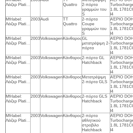
Λέιζερ Plati…
Quattro
2-πόρτα
Turbocharg
γραμμών του
1.8L 1781C
S
l4
Mfrlabel:
2003
Audi
TT
2-πόρτα
ΑΈΡΙΟ DO
Λέιζερ Plati…
Quattro
Coupe
Turbocharg
γραμμών του
1.8L 1781C
S
l4
Mfrlabel:
2003
Volkswagen
Κάνθαρος
GL
ΑΈΡΙΟ DO
Λέιζερ Plati…
μετατρέψιμη 2-
Turbocharg
πόρτα
1.8L 1781C
l4
Mfrlabel:
2003
Volkswagen
Κάνθαρος
2-πόρτα GL
ΑΈΡΙΟ DO
Λέιζερ Plati…
Hatchback
Turbocharg
1.8L 1781C
l4
Mfrlabel:
2003
Volkswagen
Κάνθαρος
Μετατρέψιμη
ΑΈΡΙΟ DO
Λέιζερ Plati…
2-πόρτα GLS
Turbocharg
1.8L 1781C
l4
Mfrlabel:
2003
Volkswagen
Κάνθαρος
2-πόρτα GLS
ΑΈΡΙΟ DO
Λέιζερ Plati…
Hatchback
Turbocharg
1.8L 1781C
l4
Mfrlabel:
2003
Volkswagen
Κάνθαρος
2-πόρτα
ΑΈΡΙΟ DO
Λέιζερ Plati…
αθλητικού
Turbocharg
στροβιλο
1.8L 1781C
Hatchback
l4