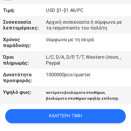
Τιμή:
USD $1-$1.46/PC
ΠΟΙΟΤΙΚΌΣ
Συσκευασία
Αρχική συσκευασία ή σύμφωνα με
ΈΛΕΓΧΟΣ
λεπτομέρειες:
τα requirments του πελάτη
Χρόνος
σύμφωνα με τη σειρά
ΕΠΙΚΟΙΝΩΝΉΣΤΕ
παράδοσης:
ΜΑΖΊ
Όροι
L/C, D/A, D/P, T/T, Western Union, ,
ΜΑΣ
πληρωμής:
Paypal
Δυνατότητα
1000000pcs/quarter
ΖΗΤΉΣΤΕ
προσφοράς:
ΈΝΑ
Υψηλό φως:
,
αυτόματα βουλώματα σπινθήρων
βουλώματα σπινθήρων υψηλής επίδοσης
ΑΠΌΣΠΑΣΜΑ
ΚΑΛΎΤΕΡΗ ΤΙΜΉ
SITEMAP