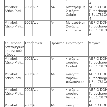
l4
Mfrlabel:
2003
Audi
A4
Μετατρέψιμη
ΑΈΡΙΟ DO
Λέιζερ Plati…
2-πόρτα
Turbocharg
Cabrio
1.8L 1781C
l4
Mfrlabel:
2003
Audi
A4
Μετατρέψιμη
ΑΈΡΙΟ DO
Λέιζερ Plati…
2-πόρτα
Turbocharg
καμπριολέ
1.8L 1781C
l4
Σημειώσεις
Έτος
Κάνετε
Πρότυπο
Περιποίηση
Μηχανή
Λεπτομέρειες
σημαντικού
μέρους
Mfrlabel:
2003
Audi
A4
4-πόρτα
ΑΈΡΙΟ DO
Λέιζερ Plati…
φορείων
Turbocharg
Confort
1.8L 1781C
l4
Mfrlabel:
2003
Audi
A4
4-πόρτα
ΑΈΡΙΟ DO
Λέιζερ Plati…
φορείων
Turbocharg
πολυτέλειας
1.8L 1781C
l4
Mfrlabel:
2003
Audi
A4
4-πόρτα
ΑΈΡΙΟ DO
Λέιζερ Plati…
φορείων
Turbocharg
Vangard
1.8L 1781C
l4
Mfrlabel:
2003
Audi
A4
4-πόρτα
ΑΈΡΙΟ DO