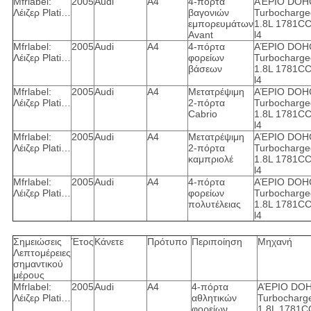
Mfrlabel:
2005
Audi
A4
4-πόρτα
ΑΈΡΙΟ DOH
Λέιζερ Plati…
βαγονιών
Turbocharge
εμπορευμάτων
1.8L 1781C
Avant
l4
Mfrlabel:
2005
Audi
A4
4-πόρτα
ΑΈΡΙΟ DOH
Λέιζερ Plati…
φορείων
Turbocharge
βάσεων
1.8L 1781C
l4
Mfrlabel:
2005
Audi
A4
Μετατρέψιμη
ΑΈΡΙΟ DOH
Λέιζερ Plati…
2-πόρτα
Turbocharge
Cabrio
1.8L 1781C
l4
Mfrlabel:
2005
Audi
A4
Μετατρέψιμη
ΑΈΡΙΟ DOH
Λέιζερ Plati…
2-πόρτα
Turbocharge
καμπριολέ
1.8L 1781C
l4
Mfrlabel:
2005
Audi
A4
4-πόρτα
ΑΈΡΙΟ DOH
Λέιζερ Plati…
φορείων
Turbocharge
πολυτέλειας
1.8L 1781C
l4
Σημειώσεις
Έτος
Κάνετε
Πρότυπο
Περιποίηση
Μηχανή
Λεπτομέρειες
σημαντικού
μέρους
Mfrlabel:
2005
Audi
A4
4-πόρτα
ΑΈΡΙΟ DO
Λέιζερ Plati…
αθλητικών
Turbocharg
φορείων
1.8L 1781C