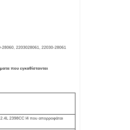
0-28060, 2203028061, 22030-28061
ήματα που εγκαθίστανται
.4L 2398CC l4 που απορροφάται