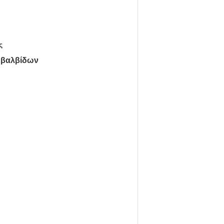
ς
ν βαλβίδων