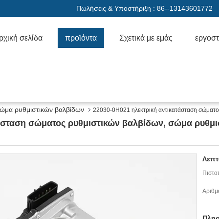
Πωλήσεις & Υποστήριξη :
86--13143601772
ρχική σελίδα
προϊόντα
Σχετικά με εμάς
εργοστ
σώμα ρυθμιστικών βαλβίδων
22030-0H021 ηλεκτρική αντικατάσταση σώματο
τάσταση σώματος ρυθμιστικών βαλβίδων, σώμα ρυθμ
Λεπτ
Πιστο
Αριθμ
Πληρ