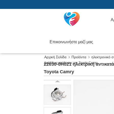
Α
Επικοινωνήστε μαζί μας
Αρχική Σελίδα
Προϊόντα
ηλεκτρονικό 
βαλβίδων απόδοσης της Toyota Camry
22030-0H021 ηλεκτρική αντικα
Toyota Camry