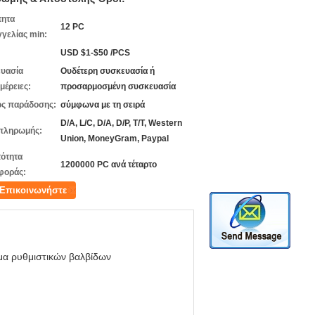
τητα
12 PC
γελίας min:
USD $1-$50 /PCS
υασία
Ουδέτερη συσκευασία ή
μέρειες:
προσαρμοσμένη συσκευασία
ς παράδοσης:
σύμφωνα με τη σειρά
D/A, L/C, D/A, D/P, T/T, Western
πληρωμής:
Union, MoneyGram, Paypal
ότητα
1200000 PC ανά τέταρτο
φοράς:
Επικοινωνήστε
μα ρυθμιστικών βαλβίδων