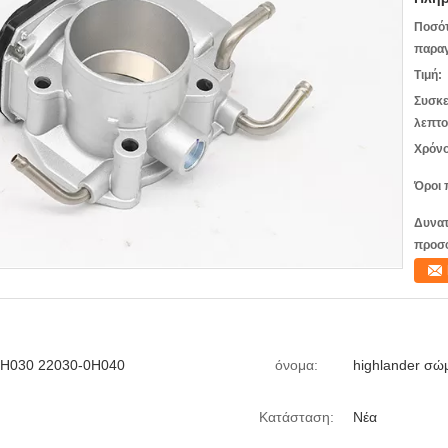
Ποσό
παραγ
Τιμή:
Συσκε
λεπτο
Χρόνο
Όροι 
Δυνατ
προσ
0H030 22030-0H040
όνομα:
highlander σώ
Κατάσταση:
Νέα