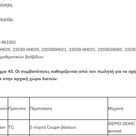
κίνητο.
πιστία.
1-961001
00H020, 22030-0H020, 220300H021, 22030-0H021, 2203028060, 2203
 ρυθμιστικών βαλβίδων
χημα 43. Οι συμβατότητες καθορίζονται από τον πωλητή για τα οχ
σα στην αρχική χώρα λιστών.
νετε
Πρότυπο
Περιποίηση
Μηχανή
ΑΈΡΙΟ DOHC 2
ion
TC
2-πόρτα Coupe βάσεων
φυσικά