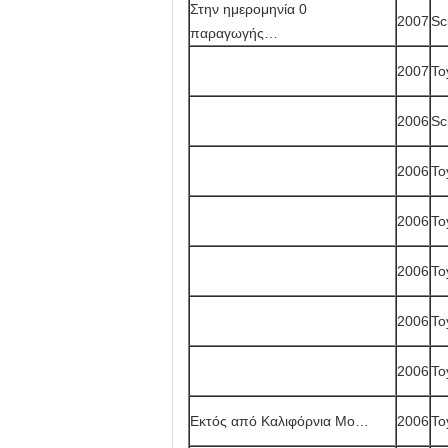
Στην ημερομηνία 0
2007
Sc
παραγωγής…
2007
To
2006
Sc
2006
To
2006
To
2006
To
2006
To
2006
To
Εκτός από Καλιφόρνια Mo…
2006
To