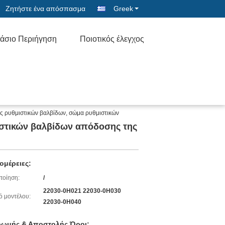
Ζητήστε ένα απόσπασμα
Greek
άσιο Περιήγηση
Ποιοτικός έλεγχος
ς ρυθμιστικών βαλβίδων, σώμα ρυθμιστικών
ιστικών βαλβίδων απόδοσης της
ομέρειες:
ποίηση:
/
22030-0H021 22030-0H030
ό μοντέλου:
22030-0H040
ωμής & Αποστολής Όροι: