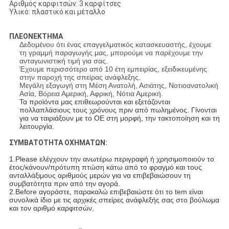
Αριθμός καρφιτσών: 3 καρφίτσες
Υλικό: πλαστικό και μέταλλο
ΠΛΕΟΝΕΚΤΗΜΑ
Δεδομένου ότι ένας επαγγελματικός κατασκευαστής, έχουμε
τη γραμμή παραγωγής μας, μπορούμε να παρέχουμε την
ανταγωνιστική τιμή για σας.
Έχουμε περισσότερο από 10 έτη εμπειρίας, εξειδικευμένης
στην παροχή της σπείρας ανάφλεξης.
Μεγάλη εξαγωγή στη Μέση Ανατολή, Ασιάτης, Νοτιοανατολική
Ασία, Βόρεια Αμερική, Αφρική, Νότια Αμερική.
Τα προϊόντα μας επιθεωρούνται και εξετάζονται
πολλαπλάσιους τους χρόνους πριν από πωλημένος. Γίνονται
για να ταιριάξουν με το OE στη μορφή, την τακτοποίηση και τη
λειτουργία.
ΣΥΜΒΑΤΟΤΗΤΑ ΟΧΗΜΑΤΩΝ:
1.Please ελέγχουν την ανωτέρω περιγραφή ή χρησιμοποιούν το
έτος/κάνουν/πρότυπη πτώση κάτω από το φραγμό και τους
ανταλλάξιμους αριθμούς μερών για να επιβεβαιώσουν τη
συμβατότητα πριν από την αγορά.
2.Before αγοράστε, παρακαλώ επιβεβαιώστε ότι το tem είναι
συνολικά ίδιο με τις αρχικές σπείρες ανάφλεξής σας στο βούλωμα
και τον αριθμό καρφιτσών.