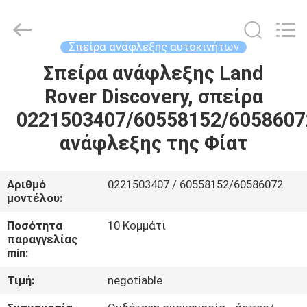
αντλιών
καυσίμων
supplier.
Copyright
©
Σπείρα ανάφλεξης αυτοκινήτων
2017
-
2025
Σπείρα ανάφλεξης Land
ΑΡΧΙΚΉ
Pan
Asia
Rover Discovery, σπείρα
ΣΕΛΊΔΑ
Diesel
System
Parts
0221503407/60558152/6058607
Co.,
Ltd..
ΠΡΟΪΌΝΤΑ
All
ανάφλεξης της Φίατ
Rights
Reserved.
ΣΧΕΤΙΚΆ
Αριθμό
0221503407 / 60558152/60586072
μοντέλου:
ΜΕ
ΕΜΆΣ
Ποσότητα
10 Κομμάτι
παραγγελίας
min:
ΕΡΓΟΣΤΆΣΙΟ
Τιμή:
negotiable
ΠΕΡΙΉΓΗΣΗ