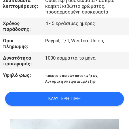
Συσκευασία
Ουδέτερη συσκευασία - άσπρο/
λεπτομέρειες:
καφετί κιβώτιο χρώματος,
προσαρμοσμένη συσκευασία
ΠΟΙΟΤΙΚΌΣ
ΈΛΕΓΧΟΣ
Χρόνος
4 - 5 εργάσιμες ημέρες
παράδοσης:
ΕΠΙΚΟΙΝΩΝΉΣΤΕ
Όροι
Paypal, T/T, Western Union,
πληρωμής:
ΜΑΖΊ
Δυνατότητα
1000 κομμάτια το μήνα
ΜΑΣ
προσφοράς:
Υψηλό φως:
,
πακέτο σπειρών αυτοκινήτων
ΖΗΤΉΣΤΕ
Αυτόματη σπείρα ανάφλεξης
ΈΝΑ
ΑΠΌΣΠΑΣΜΑ
ΚΑΛΎΤΕΡΗ ΤΙΜΉ
SITEMAP