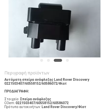
PRIVACY
POLICY
Περιγραφή προϊόντων
Αυτόματη σπείρα ανάφλεξης Land Rover Discovery
0221503407/60558152/60586072/Φίατ
ΠΡΟΔΙΑΓΡΑΦΗ:
Στοιχείο:
Σπείρα ανάφλεξης
COem:
0221503407/60558152/60586072
Πρότυπο αυτοκινήτων:
Land Rover Discovery/Φίατ