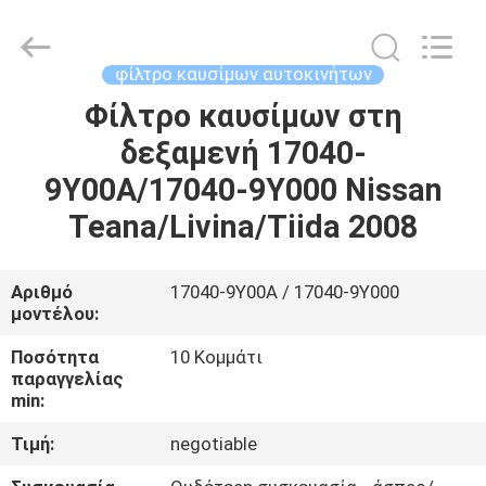
Asia
Diesel
System
Parts
Co.,
φίλτρο καυσίμων αυτοκινήτων
Ltd..
All
Rights
Φίλτρο καυσίμων στη
ΑΡΧΙΚΉ
Reserved.
δεξαμενή 17040-
ΣΕΛΊΔΑ
9Y00A/17040-9Y000 Nissan
ΠΡΟΪΌΝΤΑ
Teana/Livina/Tiida 2008
ΣΧΕΤΙΚΆ
Αριθμό
17040-9Y00A / 17040-9Y000
μοντέλου:
ΜΕ
ΕΜΆΣ
Ποσότητα
10 Κομμάτι
παραγγελίας
min:
ΕΡΓΟΣΤΆΣΙΟ
Τιμή:
negotiable
ΠΕΡΙΉΓΗΣΗ