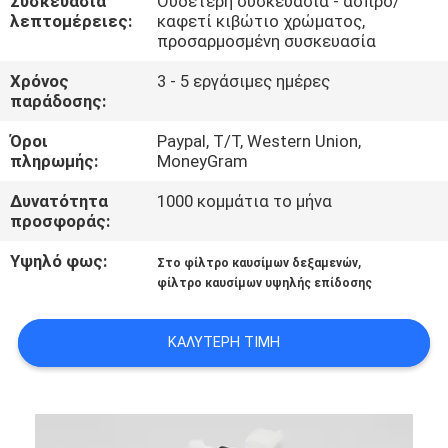
Συσκευασία
Ουδέτερη συσκευασία - άσπρο/
λεπτομέρειες:
καφετί κιβώτιο χρώματος,
προσαρμοσμένη συσκευασία
ΠΟΙΟΤΙΚΌΣ
ΈΛΕΓΧΟΣ
Χρόνος
3 - 5 εργάσιμες ημέρες
παράδοσης:
ΕΠΙΚΟΙΝΩΝΉΣΤΕ
Όροι
Paypal, T/T, Western Union,
πληρωμής:
MoneyGram
ΜΑΖΊ
Δυνατότητα
1000 κομμάτια το μήνα
ΜΑΣ
προσφοράς:
Υψηλό φως:
,
Στο φίλτρο καυσίμων δεξαμενών
ΖΗΤΉΣΤΕ
φίλτρο καυσίμων υψηλής επίδοσης
ΈΝΑ
ΑΠΌΣΠΑΣΜΑ
ΚΑΛΎΤΕΡΗ ΤΙΜΉ
SITEMAP