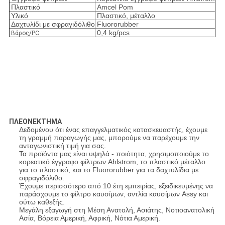
Πλαστικό
Amcel Pom
Υλικό
Πλαστικό, μέταλλο
Δαχτυλίδι με σφραγιδόλιθο
Fluororubber
0,4 kg/pcs
Βάρος/PC
ΠΛΕΟΝΕΚΤΗΜΑ
Δεδομένου ότι ένας επαγγελματικός κατασκευαστής, έχουμε
τη γραμμή παραγωγής μας, μπορούμε να παρέχουμε την
ανταγωνιστική τιμή για σας.
Τα προϊόντα μας είναι υψηλά - ποιότητα, χρησιμοποιούμε το
κορεατικό έγγραφο φίλτρων Ahlstrom, το πλαστικό μέταλλο
για το πλαστικό, και το Fluororubber για τα δαχτυλίδια με
σφραγιδόλιθο.
Έχουμε περισσότερο από 10 έτη εμπειρίας, εξειδικευμένης να
παράσχουμε το φίλτρο καυσίμων, αντλία καυσίμων Assy και
ούτω καθεξής.
Μεγάλη εξαγωγή στη Μέση Ανατολή, Ασιάτης, Νοτιοανατολική
Ασία, Βόρεια Αμερική, Αφρική, Νότια Αμερική.