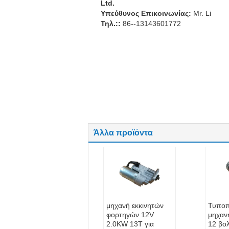
Ltd.
Υπεύθυνος Επικοινωνίας:
Mr. Li
Τηλ.::
86--13143601772
Άλλα προϊόντα
μηχανή εκκινητών
Τυποπ
φορτηγών 12V
μηχαν
2.0KW 13T για
12 βολ