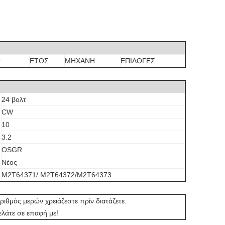
Ο
ΕΤΟΣ
ΜΗΧΑΝΗ
ΕΠΙΛΟΓΕΣ
24 βολτ
CW
10
3.2
OSGR
Νέος
M2T64371/
M2T64372/M2T64373
ριθμός μερών χρειάζεστε πρίν διατάζετε.
ελάτε σε επαφή με!