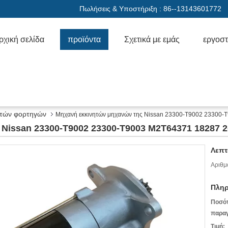
Πωλήσεις & Υποστήριξη :
86--13143601772
ρχική σελίδα
προϊόντα
Σχετικά με εμάς
εργοστ
ητών φορτηγών
Μηχανή εκκινητών μηχανών της Nissan 23300-T9002 23300-
Nissan 23300-T9002 23300-T9003 M2T64371 18287 2
Λεπτ
Αριθμ
Πληρ
Ποσό
παραγ
Τιμή: