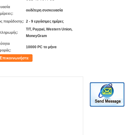
υασία
ουδέτερη συσκευασία
μέρειες:
ς παράδοσης:
2 - 9 εργάσιμες ημέρες
T/T, Paypal, Western Union,
πληρωμής:
MoneyGram
ότητα
10000 PC το μήνα
φοράς:
Επικοινωνήστε