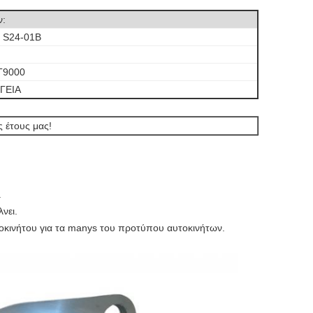
ν:
, S24-01B
T9000
-ΓΕΙΑ
 έτους μας!
.
νει.
τοκινήτου για τα manys του προτύπου αυτοκινήτων.