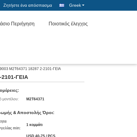
Ζητήστε ένα απόσπασμα
Greek
άσιο Περιήγηση
Ποιοτικός έλεγχος
T9003 M2T64371 18287 2-2101-ΓΕΙΑ
-2101-ΓΕΙΑ
ομέρειες:
ό μοντέλου:
M2T64371
ωμής & Αποστολής Όροι:
τητα
1 κομμάτι
γελίας min:
USD 40-75 / PCS