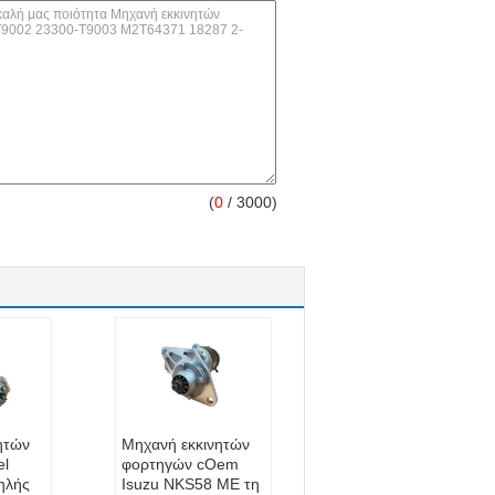
(
0
/ 3000)
ητών
Μηχανή εκκινητών
el
φορτηγών cOem
ηλής
Isuzu NKS58 ΜΕ τη