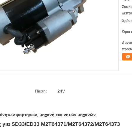
Συσκε
λεπτο
Χρόνο
Όροι 
Δυνατ
προσ
Πίεση:
24V
οκίνητων φορτηγών
,
μηχανή εκκινητών μηχανών
 για SD33/ED33 M2T64371/M2T64372/M2T64373